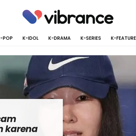
K-POP
K-IDOL
K-DRAMA
K-SERIES
K-FEATUR
ncam
h karena