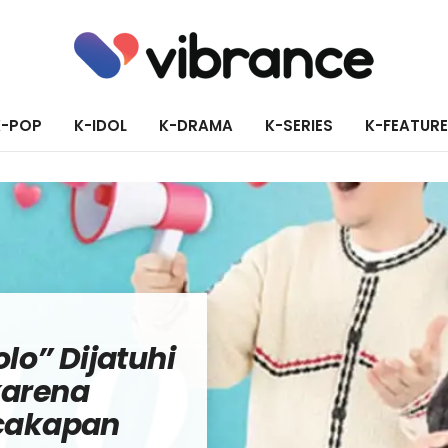
K-POP
K-IDOL
K-DRAMA
K-SERIES
K-FEATUR
lo” Dijatuhi
arena
cakapan