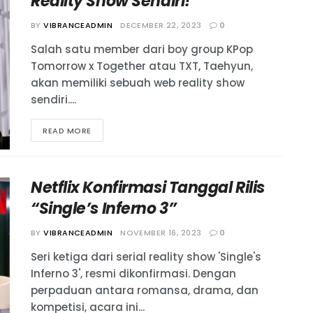
Reality Show Sendiri!
BY
VIBRANCEADMIN
DECEMBER 22, 2023
0
Salah satu member dari boy group KPop
Tomorrow x Together atau TXT, Taehyun,
akan memiliki sebuah web reality show
sendiri....
READ MORE
Netflix Konfirmasi Tanggal Rilis
“Single’s Inferno 3”
BY
VIBRANCEADMIN
NOVEMBER 16, 2023
0
Seri ketiga dari serial reality show 'Single's
Inferno 3', resmi dikonfirmasi. Dengan
perpaduan antara romansa, drama, dan
kompetisi, acara ini...