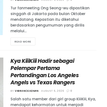
Tur fanmeeting Ong Seong-wu dipastikan
singgah di Jakarta pada bulan Oktober
mendatang. Kepastian itu diketahui
berdasarkan pengumuman yang dirilis
melalui...
READ MORE
Kya KiiiKiii Hadir sebagai
Pelempar Pertama
Pertandingan Los Angeles
Angels vs Texas Rangers
BY
VIBRANCEADMIN
AUGUST 6, 2026
0
Salah satu member dari girl group KiiiKiii, Kya,
mendapat kehormatan untuk menjadi