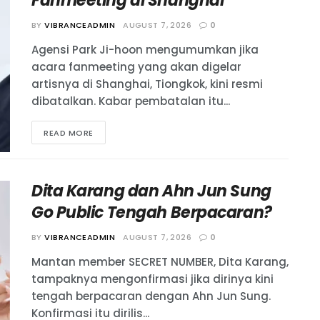
Fanmeeting di Shanghai
BY
VIBRANCEADMIN
AUGUST 7, 2026
0
Agensi Park Ji-hoon mengumumkan jika
acara fanmeeting yang akan digelar
artisnya di Shanghai, Tiongkok, kini resmi
dibatalkan. Kabar pembatalan itu...
READ MORE
Dita Karang dan Ahn Jun Sung
Go Public Tengah Berpacaran?
BY
VIBRANCEADMIN
AUGUST 7, 2026
0
Mantan member SECRET NUMBER, Dita Karang,
tampaknya mengonfirmasi jika dirinya kini
tengah berpacaran dengan Ahn Jun Sung.
Konfirmasi itu dirilis...