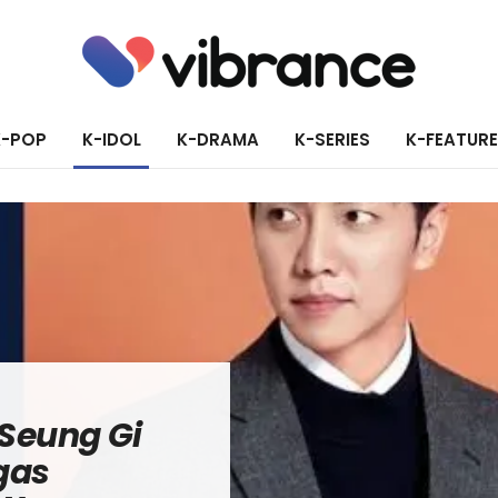
K-POP
K-IDOL
K-DRAMA
K-SERIES
K-FEATUR
Seung Gi
gas