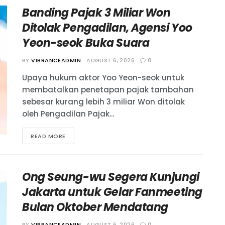
Banding Pajak 3 Miliar Won
Ditolak Pengadilan, Agensi Yoo
Yeon-seok Buka Suara
BY
VIBRANCEADMIN
AUGUST 6, 2026
0
Upaya hukum aktor Yoo Yeon-seok untuk
membatalkan penetapan pajak tambahan
sebesar kurang lebih 3 miliar Won ditolak
oleh Pengadilan Pajak...
READ MORE
Ong Seung-wu Segera Kunjungi
Jakarta untuk Gelar Fanmeeting
Bulan Oktober Mendatang
BY
VIBRANCEADMIN
AUGUST 6, 2026
0