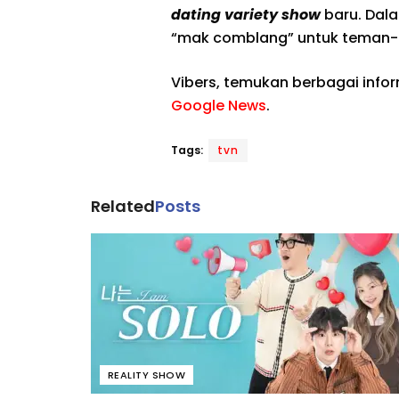
dating variety show
baru. Dala
“mak comblang” untuk teman-
Vibers, temukan berbagai info
Google News
.
Tags:
tvn
Related
Posts
REALITY SHOW