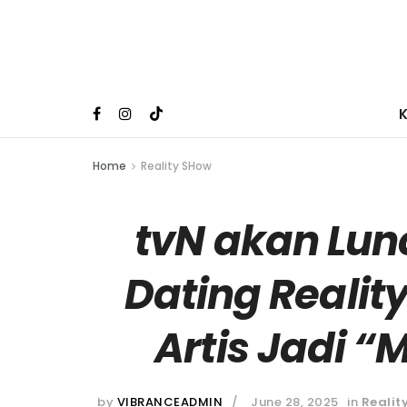
Home
Reality SHow
tvN akan Lu
Dating Realit
Artis Jadi 
by
VIBRANCEADMIN
June 28, 2025
in
Realit