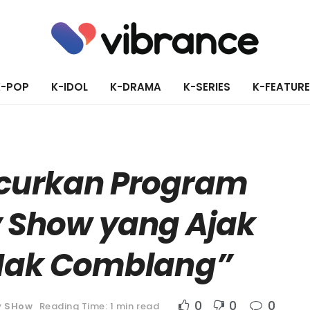
K-POP
K-IDOL
K-DRAMA
K-SERIES
K-FEATUR
ncurkan Program
y Show yang Ajak
“Mak Comblang”
0
0
0
y SHow
Reading Time: 1 min read