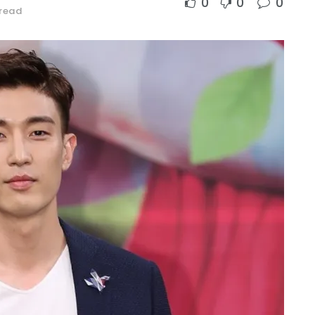
0
0
0
 read