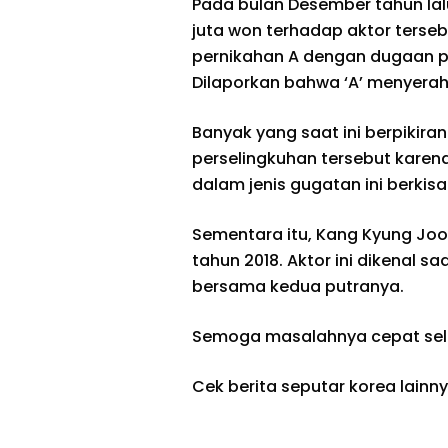
Pada bulan Desember tahun lalu
juta won terhadap aktor ters
pernikahan A dengan dugaan per
Dilaporkan bahwa ‘A’ menyerah
Banyak yang saat ini berpikira
perselingkuhan tersebut karen
dalam jenis gugatan ini berkisa
Sementara itu, Kang Kyung Jo
tahun 2018. Aktor ini dikenal sa
bersama kedua putranya.
Semoga masalahnya cepat sele
Cek berita seputar korea lainny