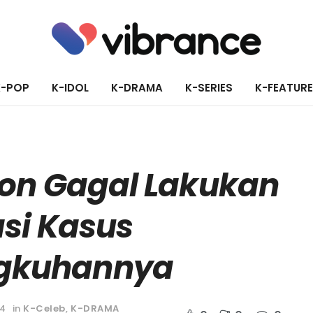
K-POP
K-IDOL
K-DRAMA
K-SERIES
K-FEATUR
on Gagal Lakukan
si Kasus
ngkuhannya
24
in
K-Celeb
,
K-DRAMA