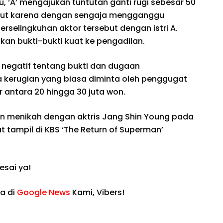
, ‘A’ mengajukan tuntutan ganti rugi sebesar 50
ebut karena dengan sengaja mengganggu
selingkuhan aktor tersebut dengan istri A.
kan bukti-bukti kuat ke pengadilan.
n negatif tentang bukti dan dugaan
a kerugian yang biasa diminta oleh penggugat
r antara 20 hingga 30 juta won.
on menikah dengan aktris Jang Shin Young pada
at tampil di KBS ‘The Return of Superman’
sai ya!
a di
Google News
Kami, Vibers!