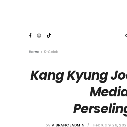
Home
K-Celeb
Kang Kyung Jo
Media
Perseli
by
VIBRANCEADMIN
February 26, 20