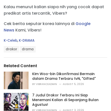
Kalau menurut kalian siapa nih yang cocok dapat
predikat artis tercantik, Vibers?
Cek berita seputar korea lainnya di
Google
News
Kami, Vibers!
C
K-Celeb
,
K-DRAMA
a
T
t
drakor
drama
a
e
g
g
s
o
Related Content
:
r
i
Kim Woo-bin Dikonfirmasi Bermain
e
dalam Drama Terbaru tvN, "Gifted"
s
BY
VIBRANCEADMIN
AUGUST 5, 2026
:
7 Judul Drakor Terbaru Ini Siap
Menemani Kalian di Sepanjang Bulan
Agustus!
BY
VIBRANCEADMIN
AUGUST 3, 2026