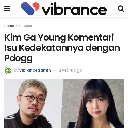
Home
K-Celeb
Kim Ga Young Komentari
Isu Kedekatannya dengan
Pdogg
by
vibranceadmin
2 years ago