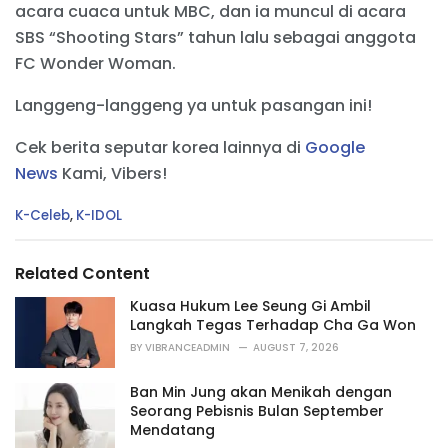
acara cuaca untuk MBC, dan ia muncul di acara
SBS “Shooting Stars” tahun lalu sebagai anggota
FC Wonder Woman.
Langgeng-langgeng ya untuk pasangan ini!
Cek berita seputar korea lainnya di
Google
News
Kami, Vibers!
C
K-Celeb
,
K-IDOL
a
t
e
Related Content
g
o
Kuasa Hukum Lee Seung Gi Ambil
r
Langkah Tegas Terhadap Cha Ga Won
i
BY
VIBRANCEADMIN
AUGUST 7, 2026
e
s
Ban Min Jung akan Menikah dengan
:
Seorang Pebisnis Bulan September
Mendatang