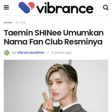
Home
K-POP
Taemin SHINee Umumkan
Nama Fan Club Resminya
by
vibranceadmin
2 years ago