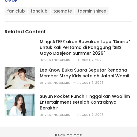
C
K-POP
a
T
t
fan club
fanclub
taemate
taemin shinee
a
e
g
g
s
o
Related Content
:
r
i
Mingi ATEEZ akan Bawakan Lagu "Dinero"
e
untuk kali Pertama di Panggung "SBS
s
Gayo Daejeon Summer 2026"
:
BY
VIBRANCEADMIN
AUGUST 7, 2026
Lee Know Buka Suara Seputar Rencana
Member Stray Kids setelah Jalani Wamil
BY
VIBRANCEADMIN
AUGUST 7, 2026
Suyun Rocket Punch Tinggalkan Woollim
Entertainment setelah Kontraknya
Berakhir
BY
VIBRANCEADMIN
AUGUST 7, 2026
BACK TO TOP