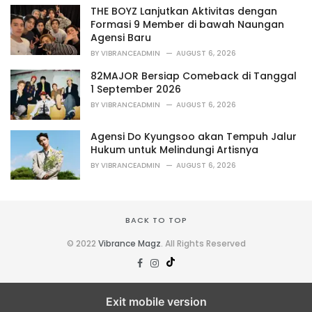
i
THE BOYZ Lanjutkan Aktivitas dengan
e
Formasi 9 Member di bawah Naungan
s
Agensi Baru
:
BY
VIBRANCEADMIN
AUGUST 6, 2026
82MAJOR Bersiap Comeback di Tanggal
1 September 2026
BY
VIBRANCEADMIN
AUGUST 6, 2026
Agensi Do Kyungsoo akan Tempuh Jalur
Hukum untuk Melindungi Artisnya
BY
VIBRANCEADMIN
AUGUST 6, 2026
BACK TO TOP
© 2022
Vibrance Magz
. All Rights Reserved
Exit mobile version