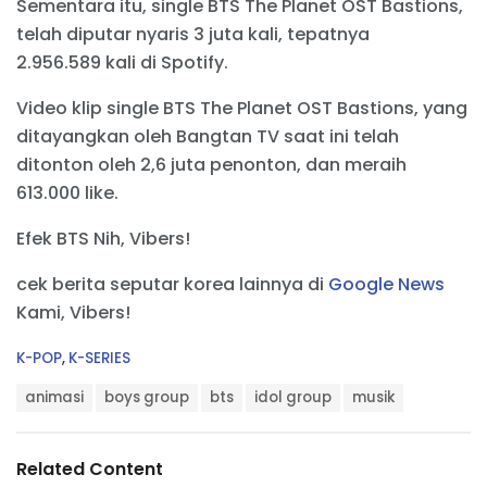
Sementara itu, single BTS The Planet OST Bastions,
telah diputar nyaris 3 juta kali, tepatnya
2.956.589 kali di Spotify.
Video klip single BTS The Planet OST Bastions, yang
ditayangkan oleh Bangtan TV saat ini telah
ditonton oleh 2,6 juta penonton, dan meraih
613.000 like.
Efek BTS Nih, Vibers!
cek berita seputar korea lainnya di
Google News
Kami, Vibers!
C
K-POP
,
K-SERIES
a
T
t
animasi
boys group
bts
idol group
musik
a
e
g
g
s
o
Related Content
:
r