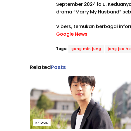
September 2024 lalu. Keduanya
drama “Marry My Husband” seb
Vibers, temukan berbagai info
Google News
.
Tags:
gong min jung
jang jae ho
Related
Posts
K-IDOL