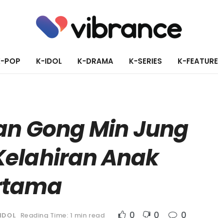
K-POP
K-IDOL
K-DRAMA
K-SERIES
K-FEATUR
an Gong Min Jung
elahiran Anak
rtama
0
0
0
IDOL
Reading Time: 1 min read