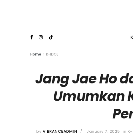
Home
K-IDOL
Jang Jae Ho d
Umumkan K
Pe
by
VIBRANCEADMIN
January 7, 2025
in
K-