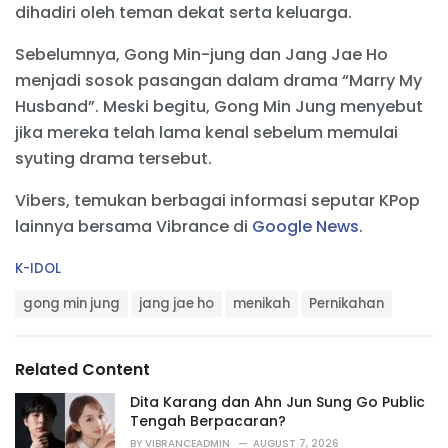
dihadiri oleh teman dekat serta keluarga.
Sebelumnya, Gong Min-jung dan Jang Jae Ho
menjadi sosok pasangan dalam drama “Marry My
Husband”. Meski begitu, Gong Min Jung menyebut
jika mereka telah lama kenal sebelum memulai
syuting drama tersebut.
Vibers, temukan berbagai informasi seputar KPop
lainnya bersama Vibrance di
Google News
.
C
K-IDOL
a
T
t
gong min jung
jang jae ho
menikah
Pernikahan
a
e
g
g
s
o
Related Content
:
r
i
Dita Karang dan Ahn Jun Sung Go Public
e
Tengah Berpacaran?
s
BY
VIBRANCEADMIN
AUGUST 7, 2026
: