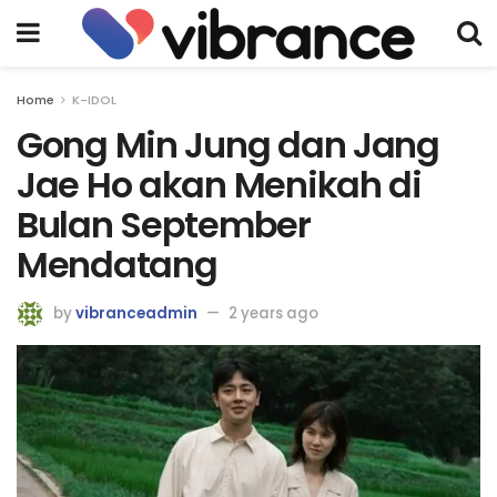
Home
K-IDOL
Gong Min Jung dan Jang
Jae Ho akan Menikah di
Bulan September
Mendatang
by
vibranceadmin
2 years ago