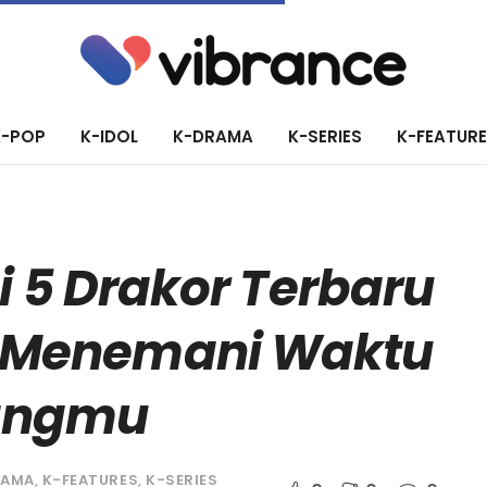
K-POP
K-IDOL
K-DRAMA
K-SERIES
K-FEATUR
i 5 Drakor Terbaru
p Menemani Waktu
angmu
RAMA
,
K-FEATURES
,
K-SERIES