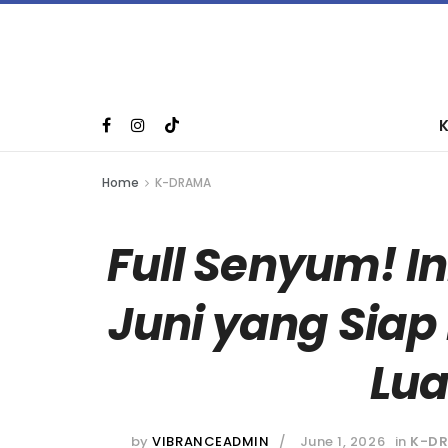
Home
K-DRAMA
Full Senyum! In
Juni yang Sia
Lu
by
VIBRANCEADMIN
June 1, 2026
in
K-D