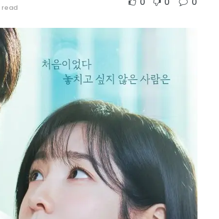
0
0
0
 read