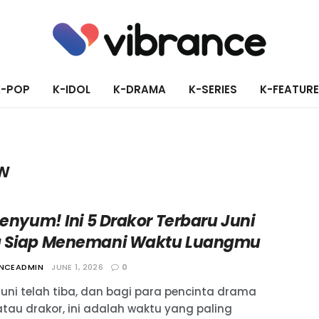
K-POP
K-IDOL
K-DRAMA
K-SERIES
K-FEATUR
ow
Senyum! Ini 5 Drakor Terbaru Juni
 Siap Menemani Waktu Luangmu
ANCEADMIN
JUNE 1, 2026
0
Juni telah tiba, dan bagi para pencinta drama
atau drakor, ini adalah waktu yang paling