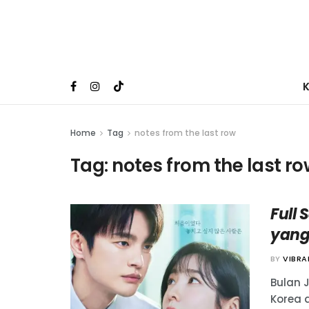
Home
Tag
notes from the last row
Tag:
notes from the last r
Full 
yang
BY
VIBR
Bulan 
Korea 