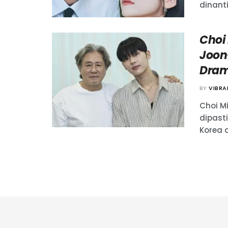
dinanti
Choi
Joon
Dram
BY
VIBR
Choi M
dipast
Korea a