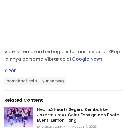
Vibers, temukan berbagai informasi seputar KPop
lainnya bersama Vibrance di
Google News
.
C
K-POP
a
T
t
comeback solo
yunho tvxq
a
e
g
g
s
o
Related Content
:
r
i
Hearts2Hearts Segera Kembali ke
e
Jakarta untuk Gelar Fansign dan Photo
s
Event "Lemon Tang"
:
BY
VIBRANCEADMIN
AUGUST 7, 2026