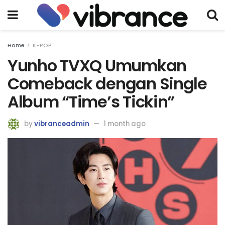
Home
K-POP
Yunho TVXQ Umumkan
Comeback dengan Single
Album “Time’s Tickin”
by
vibranceadmin
1 month ago