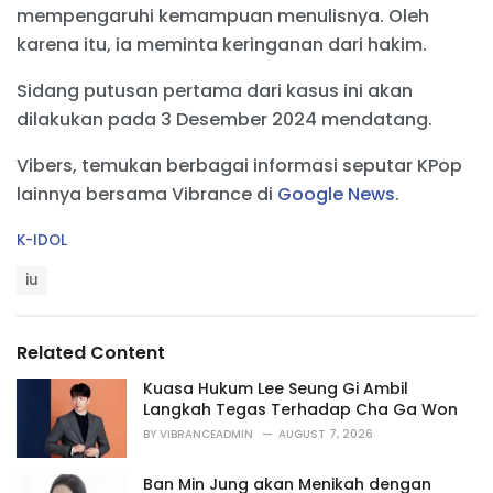
mempengaruhi kemampuan menulisnya. Oleh
karena itu, ia meminta keringanan dari hakim.
Sidang putusan pertama dari kasus ini akan
dilakukan pada 3 Desember 2024 mendatang.
Vibers, temukan berbagai informasi seputar KPop
lainnya bersama Vibrance di
Google News
.
C
K-IDOL
a
T
t
iu
a
e
g
g
s
o
Related Content
:
r
i
Kuasa Hukum Lee Seung Gi Ambil
e
Langkah Tegas Terhadap Cha Ga Won
s
BY
VIBRANCEADMIN
AUGUST 7, 2026
:
Ban Min Jung akan Menikah dengan