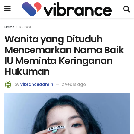
Home
K-IDOL
Wanita yang Dituduh
Mencemarkan Nama Baik
IU Meminta Keringanan
Hukuman
by
vibranceadmin
2 years ago