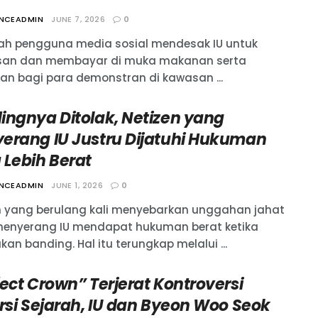
ANCEADMIN
JUNE 7, 2026
0
ah pengguna media sosial mendesak IU untuk
an dan membayar di muka makanan serta
n bagi para demonstran di kawasan ...
ingnya Ditolak, Netizen yang
erang IU Justru Dijatuhi Hukuman
 Lebih Berat
ANCEADMIN
JUNE 1, 2026
0
n yang berulang kali menyebarkan unggahan jahat
enyerang IU mendapat hukuman berat ketika
an banding. Hal itu terungkap melalui ...
ect Crown” Terjerat Kontroversi
orsi Sejarah, IU dan Byeon Woo Seok