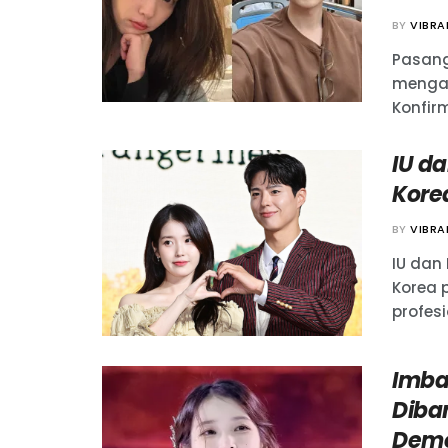
BY
VIBR
Pasang
mengak
Konfirm
IU d
Kore
BY
VIBR
IU dan
Korea 
profesi
Imba
Diba
Demo