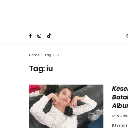
Home
Tag
iu
Tag:
iu
Kese
Bata
Albu
BY
VIBR
IU mem