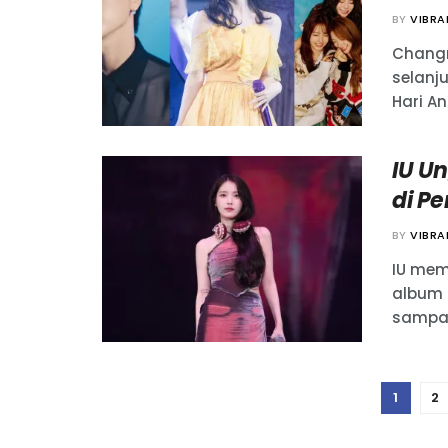
BY
VIBR
Changmi
selanj
Hari An
IU U
di P
BY
VIBR
IU mem
album 
sampai
1
2