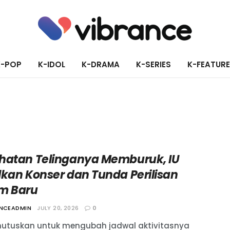
K-POP
K-IDOL
K-DRAMA
K-SERIES
K-FEATUR
hatan Telinganya Memburuk, IU
lkan Konser dan Tunda Perilisan
m Baru
ANCEADMIN
JULY 20, 2026
0
utuskan untuk mengubah jadwal aktivitasnya