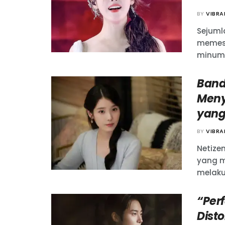
BY
VIBR
Sejuml
memes
minuma
Band
Meny
yang
BY
VIBR
Netize
yang m
melakuk
“Perf
Dist