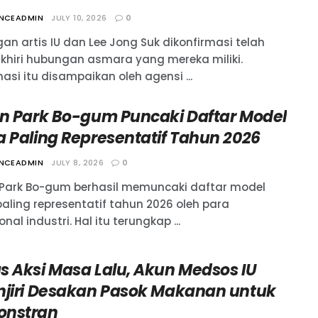
ANCEADMIN
JULY 10, 2026
0
an artis IU dan Lee Jong Suk dikonfirmasi telah
hiri hubungan asmara yang mereka miliki.
asi itu disampaikan oleh agensi ...
an Park Bo-gum Puncaki Daftar Model
a Paling Representatif Tahun 2026
ANCEADMIN
JULY 8, 2026
0
 Park Bo-gum berhasil memuncaki daftar model
paling representatif tahun 2026 oleh para
onal industri. Hal itu terungkap ...
s Aksi Masa Lalu, Akun Medsos IU
njiri Desakan Pasok Makanan untuk
nstran