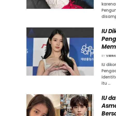
karena
Pengum
disampa
IU Di
Peng
Memb
BY
VIBR
IU diko
Pengad
identi
itu ...
IU d
Asma
Ber