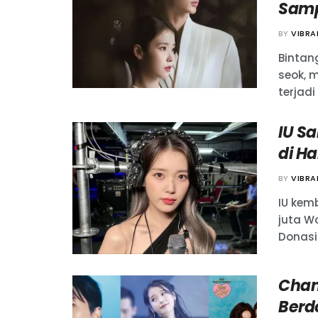
Samp
BY
VIBR
Bintan
seok, 
terjad
IU S
di H
BY
VIBR
IU kem
juta W
Donasi
Chang
Berd