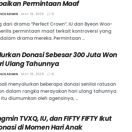
aikan Permintaan Maaf
ANCEADMIN
MAY 18, 2026
0
g dari drama “Perfect Crown”, IU dan Byeon Woo-
merilis permintaan maaf terkait kontroversi yang
i dalam drama mereka. Permintaan ...
alurkan Donasi Sebesar 300 Juta Won
ari Ulang Tahunnya
ANCEADMIN
MAY 18, 2026
0
bali menyalurkan beberapa donasi senilai ratusan
on dalam rangka merayakan hari ulang tahunnya.
 itu diumumkan oleh agensinya, ...
min TVXQ, IU, dan FIFTY FIFTY Ikut
onasi di Momen Hari Anak