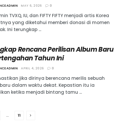
ANCEADMIN
MAY 6, 2026
0
n TVXQ, IU, dan FIFTY FIFTY menjadi artis Korea
utnya yang diketahui memberi donasi di momen
ak. Ini terungkap ...
ngkap Rencana Perilisan Album Baru
ertengahan Tahun Ini
ANCEADMIN
APRIL 4, 2026
0
astikan jika dirinya berencana merilis sebuah
baru dalam waktu dekat. Kepastian itu ia
kan ketika menjadi bintang tamu ...
…
11