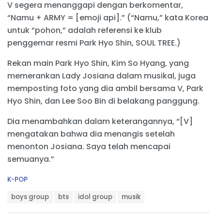
V segera menanggapi dengan berkomentar,
“Namu + ARMY = [emoji api].” (“Namu,” kata Korea
untuk “pohon,” adalah referensi ke klub
penggemar resmi Park Hyo Shin, SOUL TREE.)
Rekan main Park Hyo Shin, Kim So Hyang, yang
memerankan Lady Josiana dalam musikal, juga
memposting foto yang dia ambil bersama V, Park
Hyo Shin, dan Lee Soo Bin di belakang panggung.
Dia menambahkan dalam keterangannya, “[V]
mengatakan bahwa dia menangis setelah
menonton Josiana. Saya telah mencapai
semuanya.”
C
K-POP
a
T
t
boys group
bts
idol group
musik
a
e
g
g