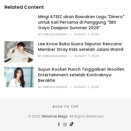
s
o
Related Content
:
r
i
Mingi ATEEZ akan Bawakan Lagu "Dinero"
e
untuk kali Pertama di Panggung "SBS
s
Gayo Daejeon Summer 2026"
:
BY
VIBRANCEADMIN
AUGUST 7, 2026
Lee Know Buka Suara Seputar Rencana
Member Stray Kids setelah Jalani Wamil
BY
VIBRANCEADMIN
AUGUST 7, 2026
Suyun Rocket Punch Tinggalkan Woollim
Entertainment setelah Kontraknya
Berakhir
BY
VIBRANCEADMIN
AUGUST 7, 2026
BACK TO TOP
© 2022
Vibrance Magz
. All Rights Reserved