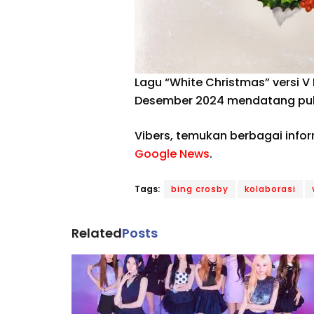
Lagu “White Christmas” versi V 
Desember 2024 mendatang puku
Vibers, temukan berbagai info
Google News
.
Tags:
bing crosby
kolaborasi
Related
Posts