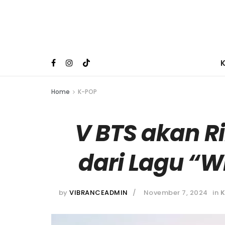
Home
K-POP
V BTS akan Ri
dari Lagu “W
by
VIBRANCEADMIN
November 7, 2024
in