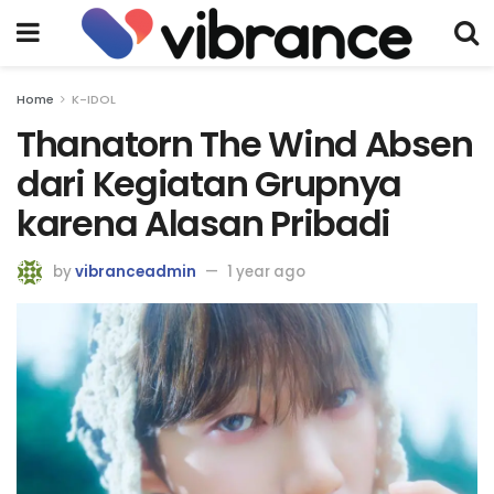
Home
K-IDOL
Thanatorn The Wind Absen
dari Kegiatan Grupnya
karena Alasan Pribadi
by
vibranceadmin
1 year ago