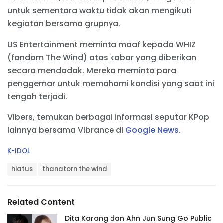
untuk sementara waktu tidak akan mengikuti
kegiatan bersama grupnya.
US Entertainment meminta maaf kepada WHIZ
(fandom The Wind) atas kabar yang diberikan
secara mendadak. Mereka meminta para
penggemar untuk memahami kondisi yang saat ini
tengah terjadi.
Vibers, temukan berbagai informasi seputar KPop
lainnya bersama Vibrance di
Google News
.
C
K-IDOL
a
T
t
hiatus
thanatorn the wind
a
e
g
g
s
o
Related Content
:
r
i
Dita Karang dan Ahn Jun Sung Go Public
e