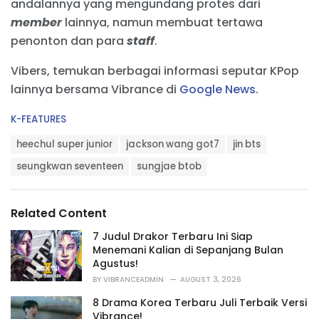
andalannya yang mengundang protes dari
member
lainnya, namun membuat tertawa
penonton dan para
staff
.
Vibers, temukan berbagai informasi seputar KPop
lainnya bersama Vibrance di
Google News
.
C
K-FEATURES
a
T
t
heechul super junior
jackson wang got7
jin bts
a
e
g
seungkwan seventeen
sungjae btob
g
s
o
:
r
i
Related Content
e
s
7 Judul Drakor Terbaru Ini Siap
:
Menemani Kalian di Sepanjang Bulan
Agustus!
BY
VIBRANCEADMIN
AUGUST 3, 2026
8 Drama Korea Terbaru Juli Terbaik Versi
Vibrance!