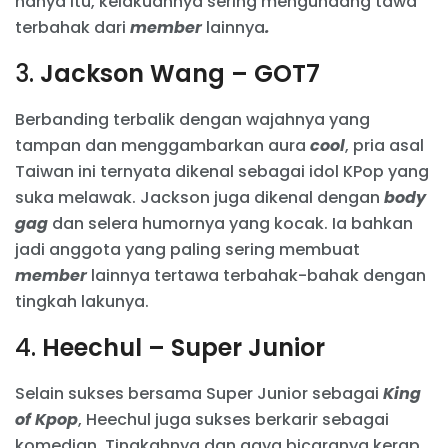
hanya itu, kelakuannya sering mengundang tawa
terbahak dari
member
lainnya
.
3.
Jackson Wang – GOT7
Berbanding terbalik dengan wajahnya yang
tampan dan menggambarkan aura
cool
, pria asal
Taiwan ini ternyata dikenal sebagai idol KPop yang
suka melawak. Jackson juga dikenal dengan
body
gag
dan selera humornya yang kocak. Ia bahkan
jadi anggota yang paling sering membuat
member
lainnya tertawa terbahak-bahak dengan
tingkah lakunya.
4.
Heechul – Super Junior
Selain sukses bersama Super Junior sebagai
King
of Kpop
, Heechul juga sukses berkarir sebagai
komedian. Tingkahnya dan gaya bicaranya kerap