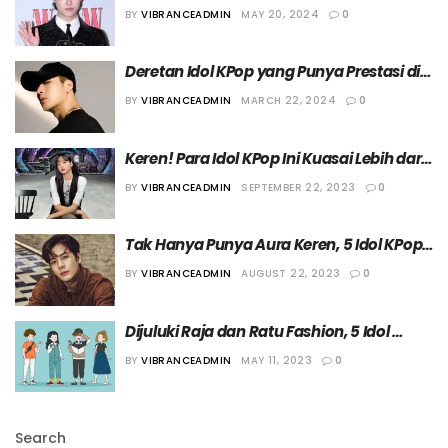
Sebagai Atlet
BY
VIBRANCEADMIN
MAY 20, 2024
0
Deretan Idol KPop yang Punya Prestasi di 
Bidang Atletik
BY
VIBRANCEADMIN
MARCH 22, 2024
0
Keren! Para Idol KPop Ini Kuasai Lebih dari 
Tiga Bahasa
BY
VIBRANCEADMIN
SEPTEMBER 22, 2023
0
Tak Hanya Punya Aura Keren, 5 Idol KPop 
Ini Juga Dikenal sebagai Pelawak
BY
VIBRANCEADMIN
AUGUST 22, 2023
0
Dijuluki Raja dan Ratu Fashion, 5 Idol 
Korea Ini Punya Brand Baju Sendiri
BY
VIBRANCEADMIN
MAY 11, 2023
0
Search