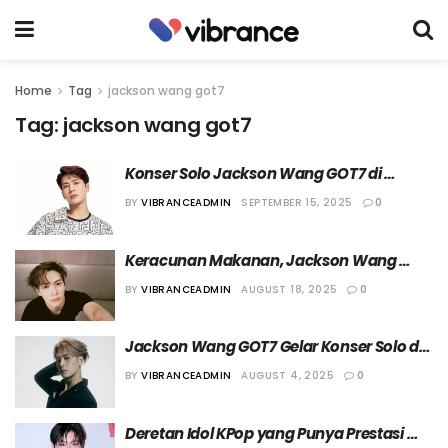
Home
Tag
jackson wang got7
Tag:
jackson wang got7
Konser Solo Jackson Wang GOT7 di 
Jakarta Alami Penundaan
BY
VIBRANCEADMIN
SEPTEMBER 15, 2025
0
Keracunan Makanan, Jackson Wang 
GOT7 Batalkan Fan Signing di Korea
BY
VIBRANCEADMIN
AUGUST 18, 2025
0
Jackson Wang GOT7 Gelar Konser Solo di 
Jakarta pada 18 Oktober 2025
BY
VIBRANCEADMIN
AUGUST 4, 2025
0
Deretan Idol KPop yang Punya Prestasi 