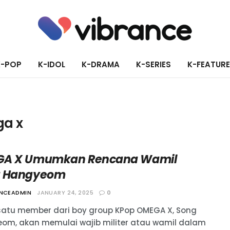
K-POP
K-IDOL
K-DRAMA
K-SERIES
K-FEATUR
a x
A X Umumkan Rencana Wamil
g Hangyeom
ANCEADMIN
JANUARY 24, 2025
0
satu member dari boy group KPop OMEGA X, Song
om, akan memulai wajib militer atau wamil dalam