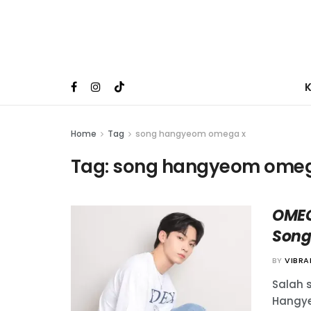
Home
Tag
song hangyeom omega x
Tag:
song hangyeom omeg
OMEG
Son
BY
VIBR
Salah 
Hangye