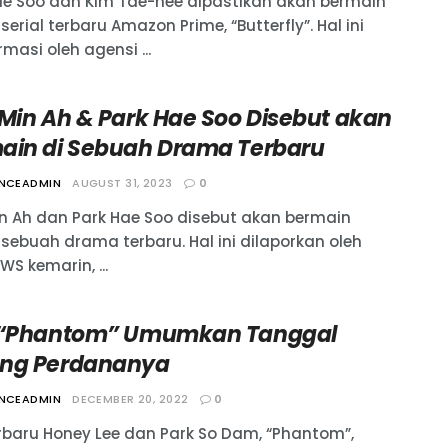
ae Soo dan Kim Tae-hee dipastikan akan bermain
erial terbaru Amazon Prime, “Butterfly”. Hal ini
rmasi oleh agensi ...
 Min Ah & Park Hae Soo Disebut akan
ain di Sebuah Drama Terbaru
ANCEADMIN
AUGUST 31, 2023
0
in Ah dan Park Hae Soo disebut akan bermain
sebuah drama terbaru. Hal ini dilaporkan oleh
S kemarin, ...
 “Phantom” Umumkan Tanggal
ng Perdananya
ANCEADMIN
DECEMBER 20, 2022
0
erbaru Honey Lee dan Park So Dam, “Phantom”,