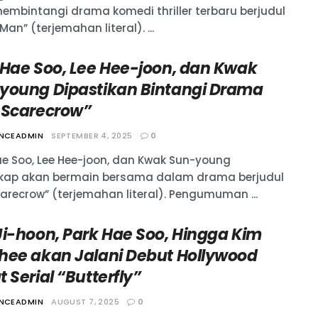
embintangi drama komedi thriller terbaru berjudul
Man” (terjemahan literal). ...
 Hae Soo, Lee Hee-joon, dan Kwak
young Dipastikan Bintangi Drama
 Scarecrow”
ANCEADMIN
SEPTEMBER 4, 2025
0
ae Soo, Lee Hee-joon, dan Kwak Sun-young
kap akan bermain bersama dalam drama berjudul
carecrow” (terjemahan literal). Pengumuman ...
Ji-hoon, Park Hae Soo, Hingga Kim
hee akan Jalani Debut Hollywood
 Serial “Butterfly”
ANCEADMIN
AUGUST 7, 2025
0