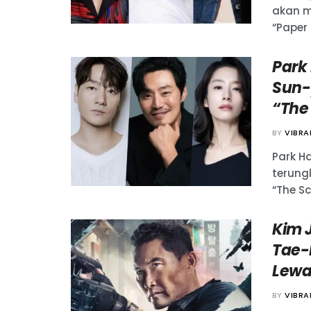
akan m
“Paper 
Park
Sun-
“The
BY
VIBR
Park H
terung
“The S
Kim 
Tae-
Lewat
BY
VIBR