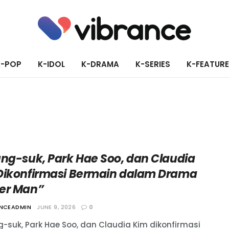
K-POP
K-IDOL
K-DRAMA
K-SERIES
K-FEATUR
ung-suk, Park Hae Soo, dan Claudia
Dikonfirmasi Bermain dalam Drama
er Man”
ANCEADMIN
JUNE 9, 2026
0
g-suk, Park Hae Soo, dan Claudia Kim dikonfirmasi