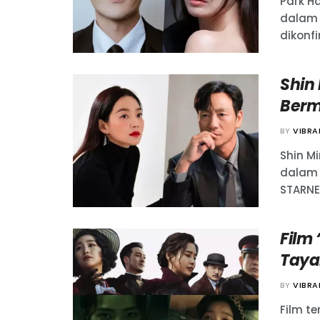
Park H
dalam s
dikonfi
Shin
Berm
BY
VIBR
Shin M
dalam 
STARNEW
Film
Taya
BY
VIBR
Film t