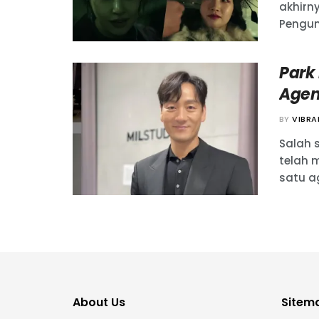
akhirn
Pengum
Park
Agen
BY
VIBR
Salah 
telah 
satu ag
About Us
Sitem