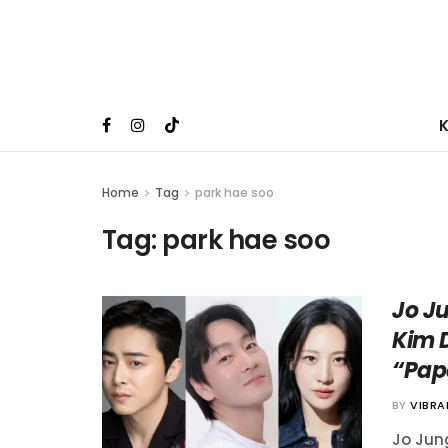
Home
Tag
park hae soo
Tag:
park hae soo
Jo J
Kim 
“Pap
BY
VIBR
Jo Jun