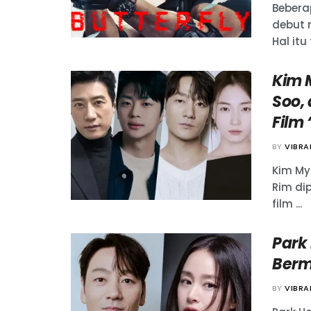
Bebera
debut m
Hal it
Kim 
Soo,
Film 
BY
VIBR
Kim Myu
Rim di
film ...
Park
Berma
BY
VIBR