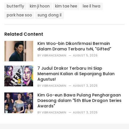
a
T
t
butterfly
kim ji hoon
kim tae hee
lee il hwa
a
e
g
park hae soo
sung dong il
g
s
o
:
r
i
Related Content
e
s
Kim Woo-bin Dikonfirmasi Bermain
:
dalam Drama Terbaru tvN, "Gifted"
BY
VIBRANCEADMIN
AUGUST 5, 2026
7 Judul Drakor Terbaru Ini Siap
Menemani Kalian di Sepanjang Bulan
Agustus!
BY
VIBRANCEADMIN
AUGUST 3, 2026
Kim Go-eun Bawa Pulang Penghargaan
Daesang dalam "5th Blue Dragon Series
Awards"
BY
VIBRANCEADMIN
AUGUST 3, 2026