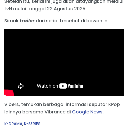
Setelah itu, serial ini juga akan ditayangkan melalui
tvN mulai tanggal 22 Agustus 2025.
Simak
trailer
dari serial tersebut di bawah ini:
Vibers, temukan berbagai informasi seputar KPop
lainnya bersama Vibrance di
Google News
.
C
K-DRAMA
,
K-SERIES