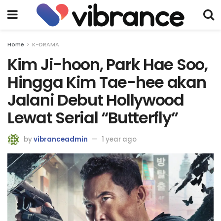
Home
K-DRAMA
Kim Ji-hoon, Park Hae Soo,
Hingga Kim Tae-hee akan
Jalani Debut Hollywood
Lewat Serial “Butterfly”
by
vibranceadmin
1 year ago