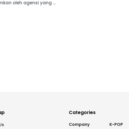
kan oleh agensi yang ...
ap
Categories
Company
K-POP
Us