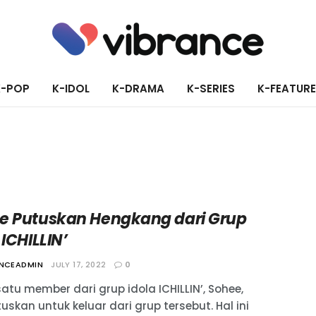
K-POP
K-IDOL
K-DRAMA
K-SERIES
K-FEATUR
e Putuskan Hengkang dari Grup
 ICHILLIN’
ANCEADMIN
JULY 17, 2022
0
atu member dari grup idola ICHILLIN’, Sohee,
skan untuk keluar dari grup tersebut. Hal ini