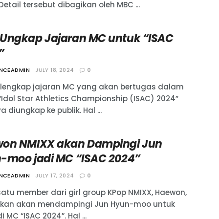
 Detail tersebut dibagikan oleh MBC ...
Ungkap Jajaran MC untuk “ISAC
”
ANCEADMIN
JULY 18, 2024
0
 lengkap jajaran MC yang akan bertugas dalam
“Idol Star Athletics Championship (ISAC) 2024”
a diungkap ke publik. Hal ...
on NMIXX akan Dampingi Jun
-moo jadi MC “ISAC 2024”
ANCEADMIN
JULY 17, 2024
0
satu member dari girl group KPop NMIXX, Haewon,
ikan akan mendampingi Jun Hyun-moo untuk
 MC “ISAC 2024”. Hal ...