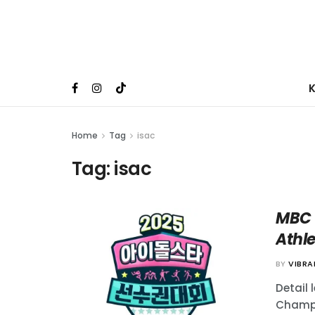
Home
Tag
isac
Tag:
isac
MBC 
Athl
BY
VIBR
Detail 
Champi