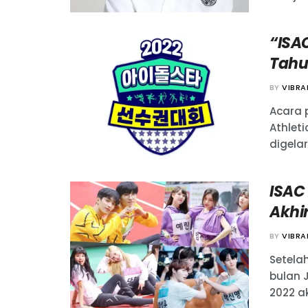
“ISA
Tahu
BY
VIBR
Acara p
Athlet
digelar 
ISAC
Akhir
BY
VIBR
Setela
bulan J
2022 a