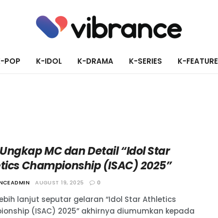
K-POP
K-IDOL
K-DRAMA
K-SERIES
K-FEATUR
Ungkap MC dan Detail “Idol Star
etics Championship (ISAC) 2025”
ANCEADMIN
AUGUST 19, 2025
0
lebih lanjut seputar gelaran “Idol Star Athletics
onship (ISAC) 2025” akhirnya diumumkan kepada