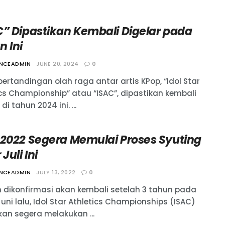
C” Dipastikan Kembali Digelar pada
n Ini
ANCEADMIN
JUNE 20, 2024
0
ertandingan olah raga antar artis KPop, “Idol Star
ics Championship” atau “ISAC”, dipastikan kembali
di tahun 2024 ini. ...
 2022 Segera Memulai Proses Syuting
 Juli Ini
ANCEADMIN
JULY 13, 2022
0
h dikonfirmasi akan kembali setelah 3 tahun pada
uni lalu, Idol Star Athletics Championships (ISAC)
kan segera melakukan ...