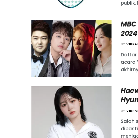
publik.
MBC 
2024
BY
VIBR
Daftar
acara 
akhirny
Haew
Hyun
BY
VIBR
Salah 
dipast
menjadi