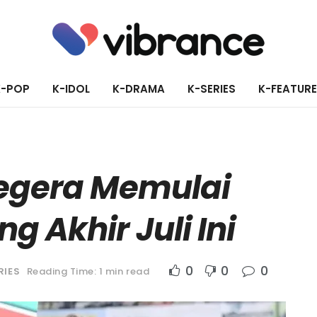
K-POP
K-IDOL
K-DRAMA
K-SERIES
K-FEATUR
Segera Memulai
g Akhir Juli Ini
0
0
0
RIES
Reading Time: 1 min read