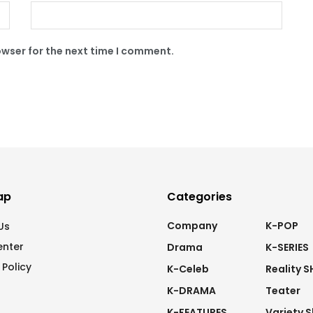
owser for the next time I comment.
ap
Categories
Company
K-POP
Us
enter
Drama
K-SERIES
 Policy
K-Celeb
Reality 
K-DRAMA
Teater
K-FEATURES
Variety 