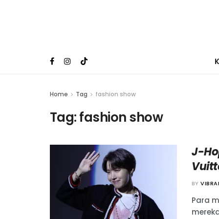
Home
Tag
fashion show
Tag:
fashion show
J-Ho
Vuitt
BY
VIBR
Para m
mereka