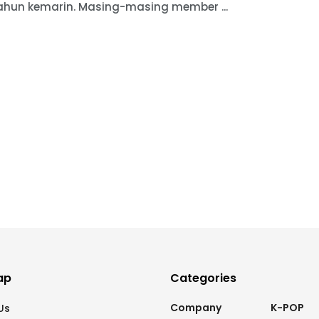
tahun kemarin. Masing-masing member ...
ap
Categories
Company
K-POP
Us