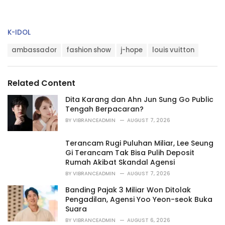
C
K-IDOL
a
T
t
ambassador
fashion show
j-hope
louis vuitton
a
e
g
g
s
o
Related Content
:
r
i
Dita Karang dan Ahn Jun Sung Go Public
e
Tengah Berpacaran?
s
BY
VIBRANCEADMIN
AUGUST 7, 2026
:
Terancam Rugi Puluhan Miliar, Lee Seung
Gi Terancam Tak Bisa Pulih Deposit
Rumah Akibat Skandal Agensi
BY
VIBRANCEADMIN
AUGUST 7, 2026
Banding Pajak 3 Miliar Won Ditolak
Pengadilan, Agensi Yoo Yeon-seok Buka
Suara
BY
VIBRANCEADMIN
AUGUST 6, 2026