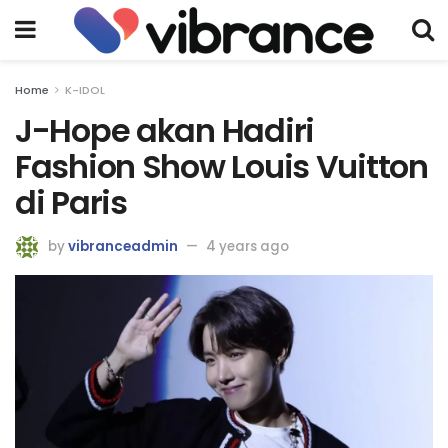
Home
K-IDOL
J-Hope akan Hadiri
Fashion Show Louis Vuitton
di Paris
by
vibranceadmin
4 years ago