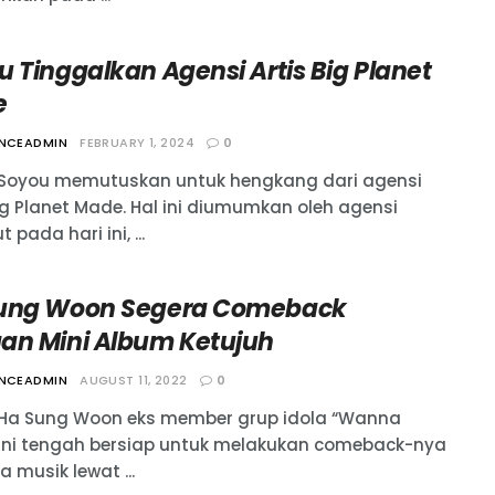
 Tinggalkan Agensi Artis Big Planet
e
ANCEADMIN
FEBRUARY 1, 2024
0
 Soyou memutuskan untuk hengkang dari agensi
ig Planet Made. Hal ini diumumkan oleh agensi
 pada hari ini, ...
ung Woon Segera Comeback
an Mini Album Ketujuh
ANCEADMIN
AUGUST 11, 2022
0
 Ha Sung Woon eks member grup idola “Wanna
ini tengah bersiap untuk melakukan comeback-nya
a musik lewat ...