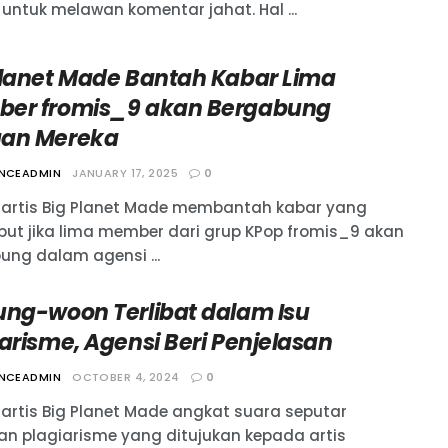
untuk melawan komentar jahat. Hal ...
Planet Made Bantah Kabar Lima
er fromis_9 akan Bergabung
an Mereka
ANCEADMIN
JANUARY 17, 2025
0
 artis Big Planet Made membantah kabar yang
ut jika lima member dari grup KPop fromis_9 akan
ung dalam agensi ...
ung-woon Terlibat dalam Isu
arisme, Agensi Beri Penjelasan
ANCEADMIN
OCTOBER 4, 2024
0
 artis Big Planet Made angkat suara seputar
an plagiarisme yang ditujukan kepada artis