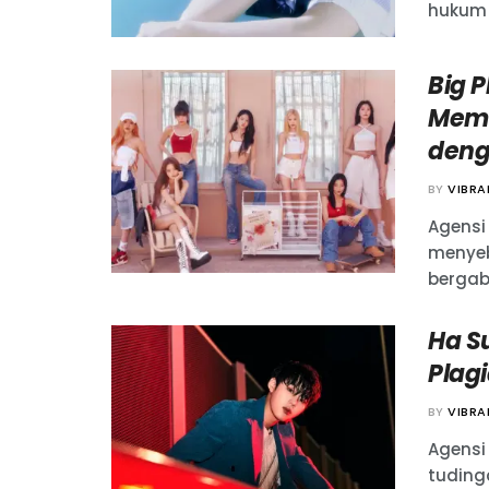
hukum 
Big 
Memb
deng
BY
VIBR
Agensi
menyeb
bergab
Ha S
Plagi
BY
VIBR
Agensi
tuding