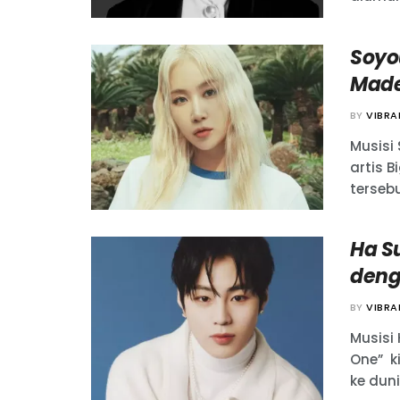
Soyou
Mad
BY
VIBR
Musisi
artis B
tersebut
Ha S
deng
BY
VIBR
Musisi
One” k
ke duni