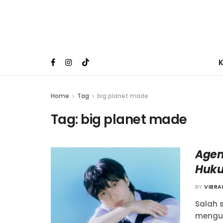
Home
Tag
big planet made
Tag:
big planet made
Agen
Huku
BY
VIBR
Salah 
mengum