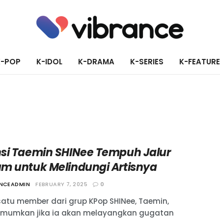
K-POP
K-IDOL
K-DRAMA
K-SERIES
K-FEATUR
si Taemin SHINee Tempuh Jalur
m untuk Melindungi Artisnya
ANCEADMIN
FEBRUARY 7, 2025
0
satu member dari grup KPop SHINee, Taemin,
umkan jika ia akan melayangkan gugatan