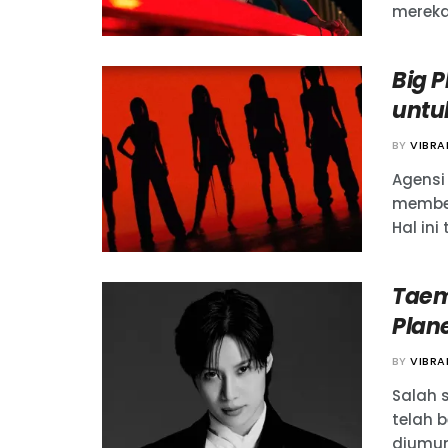
mereka
Big 
untu
BY
VIBR
Agensi
member
Hal ini 
Taem
Plan
BY
VIBR
Salah 
telah 
diumum