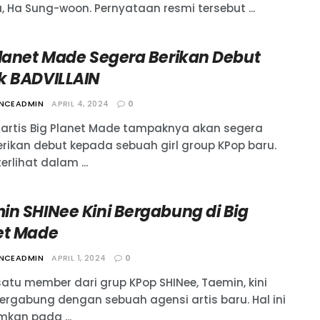
, Ha Sung-woon. Pernyataan resmi tersebut ...
Planet Made Segera Berikan Debut
k BADVILLAIN
ANCEADMIN
APRIL 4, 2024
0
 artis Big Planet Made tampaknya akan segera
ikan debut kepada sebuah girl group KPop baru.
terlihat dalam ...
in SHINee Kini Bergabung di Big
et Made
ANCEADMIN
APRIL 1, 2024
0
satu member dari grup KPop SHINee, Taemin, kini
bergabung dengan sebuah agensi artis baru. Hal ini
kan pada ...