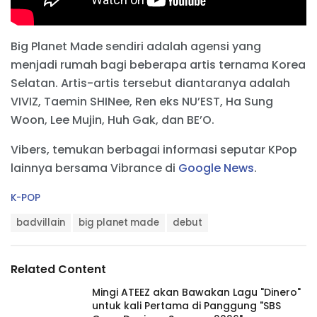
Big Planet Made sendiri adalah agensi yang
menjadi rumah bagi beberapa artis ternama Korea
Selatan. Artis-artis tersebut diantaranya adalah
VIVIZ, Taemin SHINee, Ren eks NU’EST, Ha Sung
Woon, Lee Mujin, Huh Gak, dan BE’O.
Vibers, temukan berbagai informasi seputar KPop
lainnya bersama Vibrance di
Google News
.
C
K-POP
a
T
t
badvillain
big planet made
debut
a
e
g
g
s
o
Related Content
:
r
i
Mingi ATEEZ akan Bawakan Lagu "Dinero"
e
untuk kali Pertama di Panggung "SBS
s