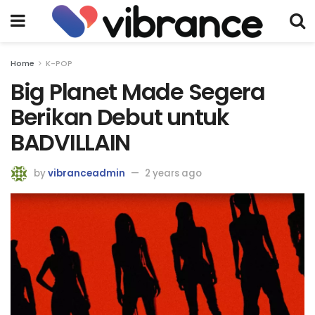
Home
K-POP
Big Planet Made Segera
Berikan Debut untuk
BADVILLAIN
by
vibranceadmin
2 years ago