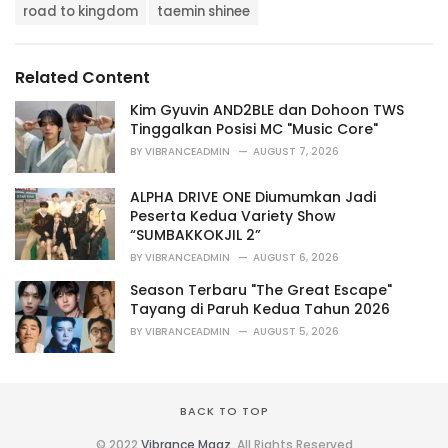
T
t
road to kingdom
taemin shinee
a
e
g
g
s
o
Related Content
:
r
i
Kim Gyuvin AND2BLE dan Dohoon TWS
e
Tinggalkan Posisi MC "Music Core"
s
BY
VIBRANCEADMIN
AUGUST 7, 2026
:
ALPHA DRIVE ONE Diumumkan Jadi
Peserta Kedua Variety Show
“SUMBAKKOKJIL 2”
BY
VIBRANCEADMIN
AUGUST 6, 2026
Season Terbaru "The Great Escape"
Tayang di Paruh Kedua Tahun 2026
BY
VIBRANCEADMIN
AUGUST 5, 2026
BACK TO TOP
© 2022
Vibrance Magz
. All Rights Reserved