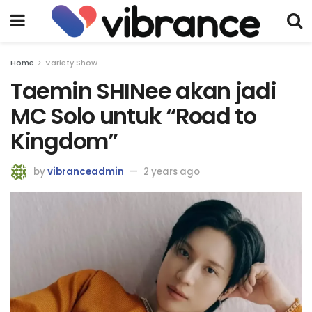
Home
Variety Show
Taemin SHINee akan jadi
MC Solo untuk “Road to
Kingdom”
by
vibranceadmin
2 years ago