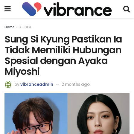
Home
K-IDOL
Sung Si Kyung Pastikan Ia
Tidak Memiliki Hubungan
Spesial dengan Ayaka
Miyoshi
by
vibranceadmin
2 months ago