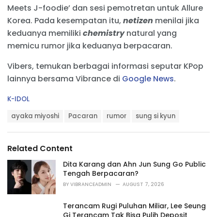
Meets J-foodie’ dan sesi pemotretan untuk Allure
Korea. Pada kesempatan itu,
netizen
menilai jika
keduanya memiliki
chemistry
natural yang
memicu rumor jika keduanya berpacaran.
Vibers, temukan berbagai informasi seputar KPop
lainnya bersama Vibrance di
Google News
.
C
K-IDOL
a
T
t
ayaka miyoshi
Pacaran
rumor
sung si kyun
a
e
g
g
s
o
Related Content
:
r
i
Dita Karang dan Ahn Jun Sung Go Public
e
Tengah Berpacaran?
s
BY
VIBRANCEADMIN
AUGUST 7, 2026
:
Terancam Rugi Puluhan Miliar, Lee Seung
Gi Terancam Tak Bisa Pulih Deposit