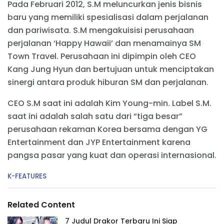
Pada Februari 2012, S.M meluncurkan jenis bisnis
baru yang memiliki spesialisasi dalam perjalanan
dan pariwisata. S.M mengakuisisi perusahaan
perjalanan ‘Happy Hawaii’ dan menamainya SM
Town Travel. Perusahaan ini dipimpin oleh CEO
Kang Jung Hyun dan bertujuan untuk menciptakan
sinergi antara produk hiburan SM dan perjalanan.
CEO S.M saat ini adalah Kim Young-min. Label S.M.
saat ini adalah salah satu dari “tiga besar”
perusahaan rekaman Korea bersama dengan YG
Entertainment dan JYP Entertainment karena
pangsa pasar yang kuat dan operasi internasional.
C
K-FEATURES
a
t
e
Related Content
g
o
7 Judul Drakor Terbaru Ini Siap