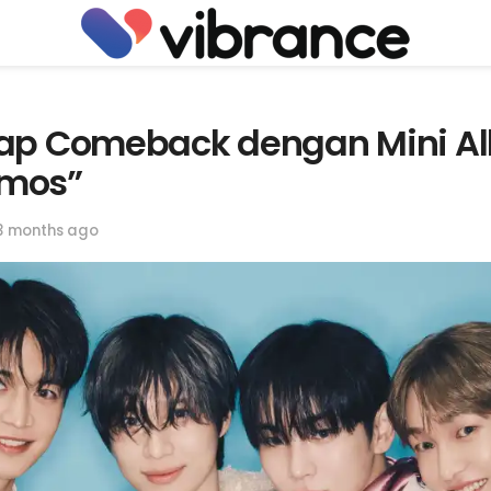
iap Comeback dengan Mini A
tmos”
3 months ago