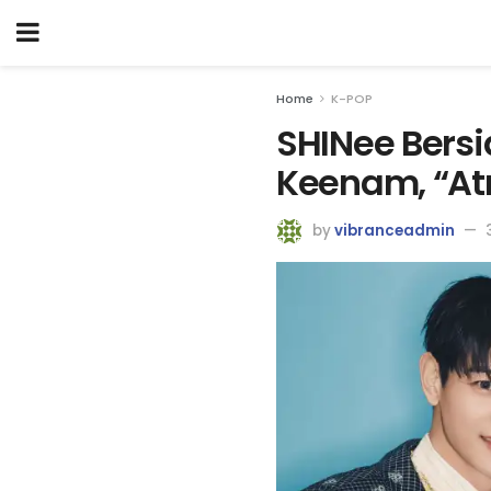
Home
K-POP
SHINee Bers
Keenam, “A
by
vibranceadmin