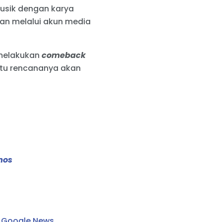
usik dengan karya
an melalui akun media
 melakukan
comeback
 itu rencananya akan
mos
i
Google News
.