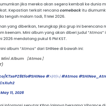
umumkan jika mereka akan segera kembali ke dunia m
kat. Kepastian terkait rencana
comeback
itu diumumk
da tengah malam tadi, 11 Mei 2026.
 yang diberikan, terungkap jika grup ini berencana
um keenam. Mini album yang akan diberi judul “Atmos”
Juni 2026 mendatang pukul 6 PM KST.
ni album “Atmos” dari SHINee di bawah ini:
h Mini Album 【Atmos】
T)
.co/KTxePZ8Efo
#SHINee
#샤이니
#Atmos
#SHINee_At
YCsXuh2
)
May 11, 2026
ai informasi seputar KPop lainnya bersama Vibrance d