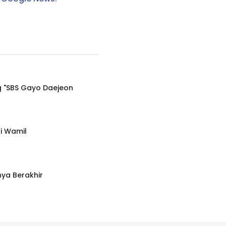
g "SBS Gayo Daejeon
i Wamil
ya Berakhir