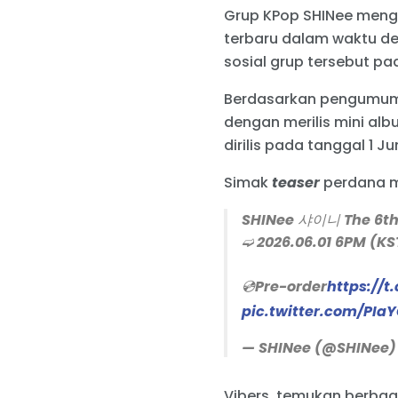
Grup KPop SHINee meng
terbaru dalam waktu de
sosial grup tersebut pa
Berdasarkan pengumuman
dengan merilis mini alb
dirilis pada tanggal 1 
Simak
teaser
perdana mi
SHINee 샤이니 The 6t
➫ 2026.06.01 6PM (KS
💿Pre-order
https://t
pic.twitter.com/PIa
— SHINee (@SHINee
Vibers, temukan berbag