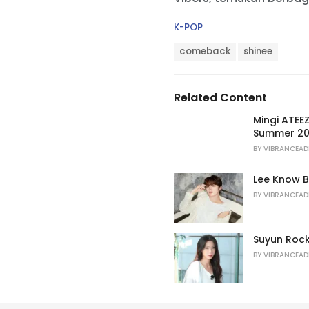
C
K-POP
a
T
t
comeback
shinee
a
e
g
g
s
o
Related Content
:
r
i
Mingi ATEE
e
Summer 20
s
BY
VIBRANCEAD
:
Lee Know B
BY
VIBRANCEAD
Suyun Rock
BY
VIBRANCEAD