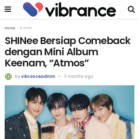
Home
K-POP
SHINee Bersiap Comeback
dengan Mini Album
Keenam, “Atmos”
by
vibranceadmin
3 months ago