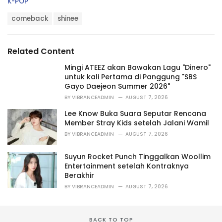
C
K-POP
a
T
t
comeback
shinee
a
e
g
g
s
o
Related Content
:
r
i
Mingi ATEEZ akan Bawakan Lagu "Dinero"
e
untuk kali Pertama di Panggung "SBS
s
Gayo Daejeon Summer 2026"
:
BY
VIBRANCEADMIN
AUGUST 7, 2026
Lee Know Buka Suara Seputar Rencana
Member Stray Kids setelah Jalani Wamil
BY
VIBRANCEADMIN
AUGUST 7, 2026
Suyun Rocket Punch Tinggalkan Woollim
Entertainment setelah Kontraknya
Berakhir
BY
VIBRANCEADMIN
AUGUST 7, 2026
BACK TO TOP