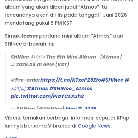
album yang akan diberi judul “Atmos” itu
rencananya akan dirilis pada tanggal 1 Juni 2026
mendatang pukul 6 PM KST.
Simak
teaser
perdana mini album “Atmos” dari
SHINee di bawah ini:
SHINee 샤이니 The 6th Mini Album 【Atmos】
➫ 2026.06.01 6PM (KST)
💿Pre-order
https://t.co/KTxePZ8Efo
#SHINee
#
샤이니
#Atmos
#SHINee_Atmos
pic.twitter.com/PIaYCsXuh2
— SHINee (@SHINee)
May 11, 2026
Vibers, temukan berbagai informasi seputar KPop
lainnya bersama Vibrance di
Google News
.