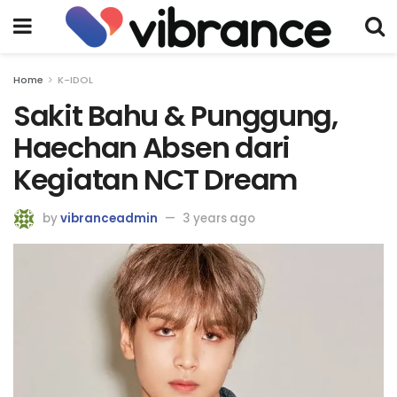
Home
K-IDOL
Sakit Bahu & Punggung,
Haechan Absen dari
Kegiatan NCT Dream
by
vibranceadmin
3 years ago