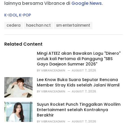
lainnya bersama Vibrance di
Google News
.
C
K-IDOL
,
K-POP
a
T
t
cedera
haechan nct
sm entertainment
a
e
g
g
s
o
Related Content
:
r
i
Mingi ATEEZ akan Bawakan Lagu "Dinero"
e
untuk kali Pertama di Panggung "SBS
s
Gayo Daejeon Summer 2026"
:
BY
VIBRANCEADMIN
AUGUST 7, 2026
Lee Know Buka Suara Seputar Rencana
Member Stray Kids setelah Jalani Wamil
BY
VIBRANCEADMIN
AUGUST 7, 2026
Suyun Rocket Punch Tinggalkan Woollim
Entertainment setelah Kontraknya
Berakhir
BY
VIBRANCEADMIN
AUGUST 7, 2026