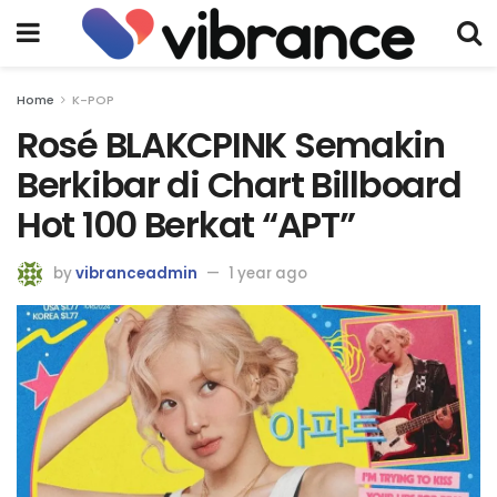
Home
K-POP
Rosé BLAKCPINK Semakin
Berkibar di Chart Billboard
Hot 100 Berkat “APT”
by
vibranceadmin
1 year ago