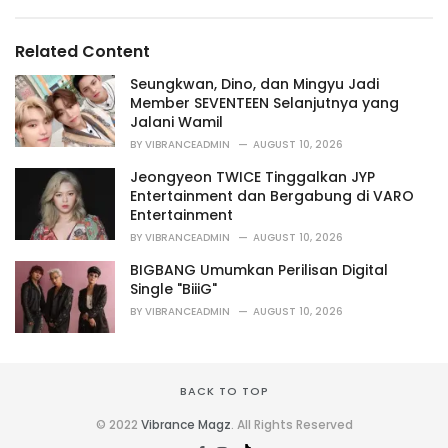
e
g
g
s
o
Related Content
:
r
i
Seungkwan, Dino, dan Mingyu Jadi
e
Member SEVENTEEN Selanjutnya yang
s
Jalani Wamil
:
BY
VIBRANCEADMIN
AUGUST 10, 2026
Jeongyeon TWICE Tinggalkan JYP
Entertainment dan Bergabung di VARO
Entertainment
BY
VIBRANCEADMIN
AUGUST 10, 2026
BIGBANG Umumkan Perilisan Digital
Single "BiiiG"
BY
VIBRANCEADMIN
AUGUST 10, 2026
BACK TO TOP
© 2022
Vibrance Magz
. All Rights Reserved