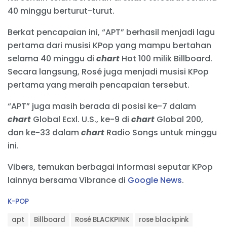
40 minggu berturut-turut.
Berkat pencapaian ini, “APT” berhasil menjadi lagu
pertama dari musisi KPop yang mampu bertahan
selama 40 minggu di
chart
Hot 100 milik Billboard.
Secara langsung, Rosé juga menjadi musisi KPop
pertama yang meraih pencapaian tersebut.
“APT” juga masih berada di posisi ke-7 dalam
chart
Global Ecxl. U.S., ke-9 di
chart
Global 200,
dan ke-33 dalam
chart
Radio Songs untuk minggu
ini.
Vibers, temukan berbagai informasi seputar KPop
lainnya bersama Vibrance di
Google News
.
C
K-POP
a
T
t
apt
Billboard
Rosé BLACKPINK
rose blackpink
a