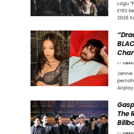
Lagu “
EYES b
2026 So 
“Dra
BLAC
Chart
BY
VIBR
Jennie 
pernah
Airplay 
Gasp
The R
Billb
BY
VIBR