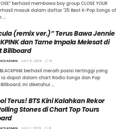
POSE” berhasil membawa boy group CLOSE YOUR
erhasil masuk dalam daftar '25 Best K-Pop Songs of
...
cula (remix ver.)” Terus Bawa Jennie
KPINK dan Tame Impala Melesat di
 Billboard
ANCEADMIN
JULY 6, 2026
0
BLACKPINK berhasil meraih posisi tertinggi yang
 ia dapat dalam chart Radio Songs dan Pop
Billboard. Ini diketahui ...
ol Terus! BTS Kini Kalahkan Rekor
olling Stones di Chart Top Tours
oard
ANCEADMIN
JULY 1, 2026
0