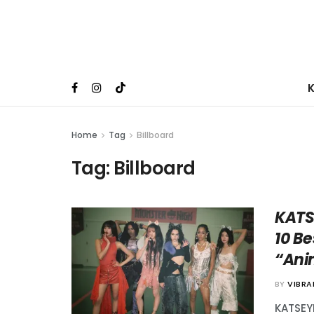
Home
Tag
Billboard
Tag:
Billboard
KATS
10 Be
“Ani
BY
VIBR
KATSEY