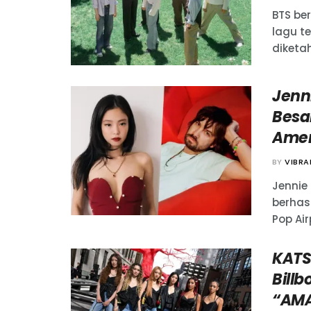
BTS be
lagu te
diketa
Jenn
Besar
Amer
BY
VIBR
Jennie
berhas
Pop Airp
KATS
Billb
“AMA