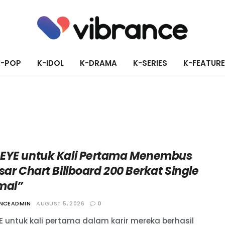
K-POP
K-IDOL
K-DRAMA
K-SERIES
K-FEATUR
EYE untuk Kali Pertama Menembus
sar Chart Billboard 200 Berkat Single
mal”
ANCEADMIN
AUGUST 5, 2026
0
E untuk kali pertama dalam karir mereka berhasil