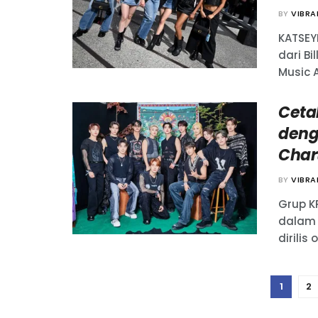
BY
VIBR
KATSEY
dari B
Music A
Ceta
denga
Chart
BY
VIBR
Grup K
dalam 
dirilis 
1
2