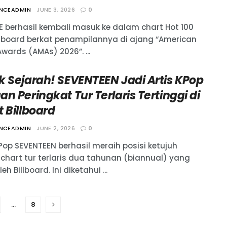
ANCEADMIN
JUNE 3, 2026
0
E berhasil kembali masuk ke dalam chart Hot 100
illboard berkat penampilannya di ajang “American
wards (AMAs) 2026”. ...
k Sejarah! SEVENTEEN Jadi Artis KPop
n Peringkat Tur Terlaris Tertinggi di
 Billboard
ANCEADMIN
JUNE 2, 2026
0
Pop SEVENTEEN berhasil meraih posisi ketujuh
chart tur terlaris dua tahunan (biannual) yang
oleh Billboard. Ini diketahui ...
…
8