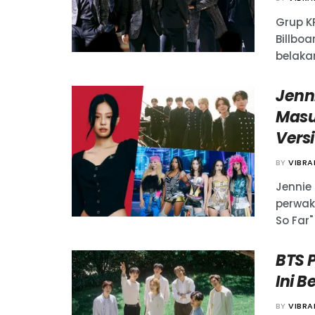
Grup K
Billbo
belakan
Jenn
Masu
Versi
BY
VIBR
Jennie
perwak
So Far" 
BTS 
Ini 
BY
VIBR