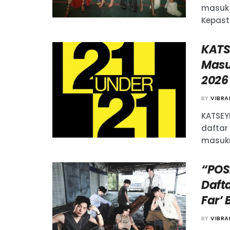
masuk 
Kepasti
KATS
Masu
2026 
BY
VIBR
KATSEY
daftar 
masukny
“POS
Dafta
Far’ 
BY
VIBR