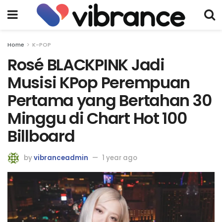
Home
K-POP
Rosé BLACKPINK Jadi
Musisi KPop Perempuan
Pertama yang Bertahan 30
Minggu di Chart Hot 100
Billboard
by
vibranceadmin
1 year ago