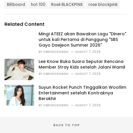
T
t
Billboard
hot 100
Rosé BLACKPINK
rose blackpink
a
e
g
g
s
o
Related Content
:
r
i
Mingi ATEEZ akan Bawakan Lagu "Dinero"
e
untuk kali Pertama di Panggung "SBS
s
Gayo Daejeon Summer 2026"
:
BY
VIBRANCEADMIN
AUGUST 7, 2026
Lee Know Buka Suara Seputar Rencana
Member Stray Kids setelah Jalani Wamil
BY
VIBRANCEADMIN
AUGUST 7, 2026
Suyun Rocket Punch Tinggalkan Woollim
Entertainment setelah Kontraknya
Berakhir
BY
VIBRANCEADMIN
AUGUST 7, 2026
BACK TO TOP