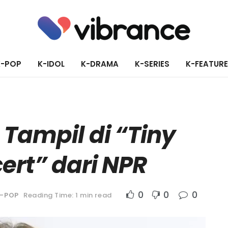
K-POP
K-IDOL
K-DRAMA
K-SERIES
K-FEATUR
Tampil di “Tiny
ert” dari NPR
0
0
0
-POP
Reading Time: 1 min read