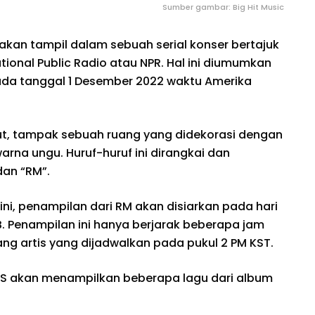
Sumber gambar: Big Hit Music
 akan tampil dalam sebuah serial konser bertajuk
tional Public Radio atau NPR. Hal ini diumumkan
pada tanggal 1 Desember 2022 waktu Amerika
t, tampak sebuah ruang yang didekorasi dengan
arna ungu. Huruf-huruf ini dirangkai dan
dan “RM”.
ni, penampilan dari RM akan disiarkan pada hari
IB. Penampilan ini hanya berjarak beberapa jam
sang artis yang dijadwalkan pada pukul 2 PM KST.
TS akan menampilkan beberapa lagu dari album