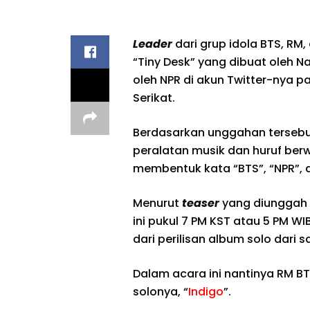
Leader
dari grup idola BTS, RM,
“Tiny Desk” yang dibuat oleh Na
oleh NPR di akun Twitter-nya 
Serikat.
Berdasarkan unggahan tersebu
peralatan musik dan huruf berw
membentuk kata “BTS”, “NPR”, 
Menurut
teaser
yang diunggah i
ini pukul 7 PM KST atau 5 PM W
dari perilisan album solo dari 
Dalam acara ini nantinya RM B
solonya, “
Indigo
”.