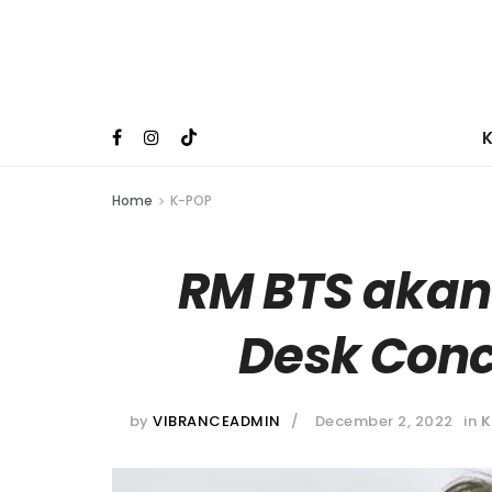
Home
K-POP
RM BTS akan 
Desk Conc
by
VIBRANCEADMIN
December 2, 2022
in
K