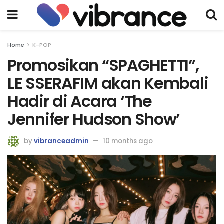
Home
K-POP
Promosikan “SPAGHETTI”,
LE SSERAFIM akan Kembali
Hadir di Acara ‘The
Jennifer Hudson Show’
by
vibranceadmin
10 months ago