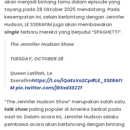
akan menjadi bintang tamu dalam episode yang
tayang pada 28 Oktober 2025 mendatang. Pada
kesempatan ini, selain berbintang dengan Jennifer
Hudson, LE SSERAFIM juga akan membawakan
single
terbaru mereka yang berjudul “SPAGHETTI”.
The Jennifer Hudson Show
TUESDAY, OCTOBER 28
Queen Latifah, Le
Sserafim
https://t.co/iQaEsVo2Cp
#LE_SSERAFI
M
pic.twitter.com/jRXxdXEZZf
— tosuka (@tosuka4)
October 25, 2025
“The Jennifer Hudson Show” merupakan salah satu
talk show
paling populer di Amerika Serikat pada
saat ini. Dalam acara ini, Jennifer Hudson selaku
pembawa acara akan berbincang dengan bintang