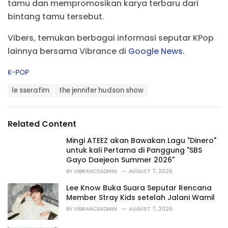
tamu dan mempromosikan karya terbaru dari
bintang tamu tersebut.
Vibers, temukan berbagai informasi seputar KPop
lainnya bersama Vibrance di
Google News
.
C
K-POP
a
T
t
le sserafim
the jennifer hudson show
a
e
g
g
s
o
Related Content
:
r
i
Mingi ATEEZ akan Bawakan Lagu "Dinero"
e
untuk kali Pertama di Panggung "SBS
s
Gayo Daejeon Summer 2026"
:
BY
VIBRANCEADMIN
AUGUST 7, 2026
Lee Know Buka Suara Seputar Rencana
Member Stray Kids setelah Jalani Wamil
BY
VIBRANCEADMIN
AUGUST 7, 2026