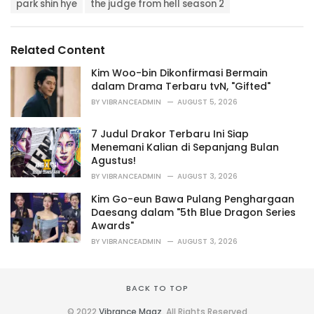
T
t
park shin hye
the judge from hell season 2
a
e
g
g
s
o
Related Content
:
r
i
Kim Woo-bin Dikonfirmasi Bermain
e
dalam Drama Terbaru tvN, "Gifted"
s
BY
VIBRANCEADMIN
AUGUST 5, 2026
:
7 Judul Drakor Terbaru Ini Siap
Menemani Kalian di Sepanjang Bulan
Agustus!
BY
VIBRANCEADMIN
AUGUST 3, 2026
Kim Go-eun Bawa Pulang Penghargaan
Daesang dalam "5th Blue Dragon Series
Awards"
BY
VIBRANCEADMIN
AUGUST 3, 2026
BACK TO TOP
© 2022
Vibrance Magz
. All Rights Reserved