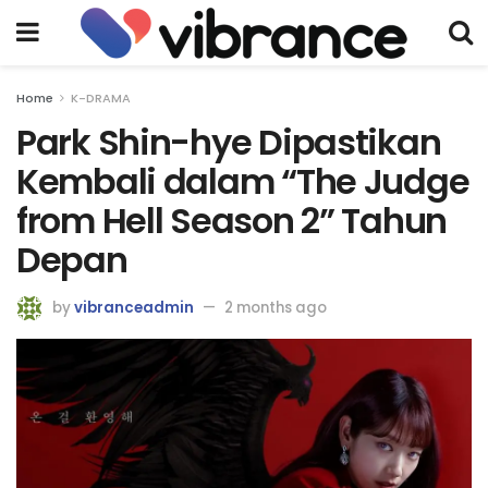
Home
K-DRAMA
Park Shin-hye Dipastikan
Kembali dalam “The Judge
from Hell Season 2” Tahun
Depan
by
vibranceadmin
2 months ago