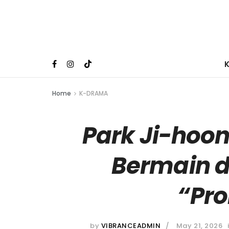
Home
K-DRAMA
Park Ji-hoo
Bermain 
“Pr
by
VIBRANCEADMIN
May 21, 2026