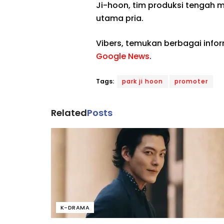
Ji-hoon, tim produksi tengah 
utama pria.
Vibers, temukan berbagai info
Google News
.
Tags:
park ji hoon
promoter
Related
Posts
K-DRAMA