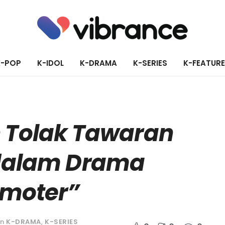
K-POP
K-IDOL
K-DRAMA
K-SERIES
K-FEATUR
n Tolak Tawaran
dalam Drama
omoter”
in
K-DRAMA
,
K-SERIES