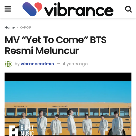
Home
K-POP
MV “Yet To Come” BTS
Resmi Meluncur
by
vibranceadmin
4 years ago