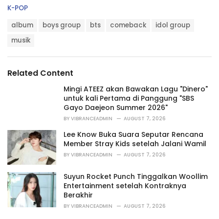
C
K-POP
a
T
t
album
boys group
bts
comeback
idol group
a
e
g
musik
g
s
o
:
r
i
Related Content
e
s
Mingi ATEEZ akan Bawakan Lagu "Dinero"
:
untuk kali Pertama di Panggung "SBS
Gayo Daejeon Summer 2026"
BY
VIBRANCEADMIN
AUGUST 7, 2026
Lee Know Buka Suara Seputar Rencana
Member Stray Kids setelah Jalani Wamil
BY
VIBRANCEADMIN
AUGUST 7, 2026
Suyun Rocket Punch Tinggalkan Woollim
Entertainment setelah Kontraknya
Berakhir
BY
VIBRANCEADMIN
AUGUST 7, 2026