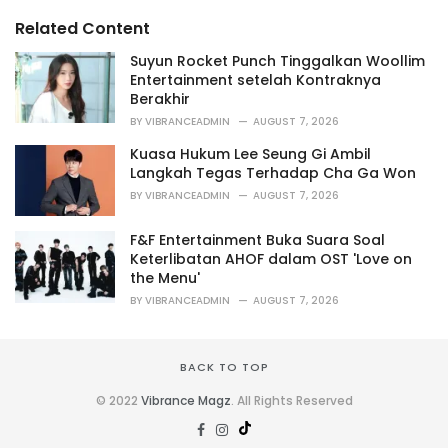
s
o
Related Content
:
r
i
Suyun Rocket Punch Tinggalkan Woollim
e
Entertainment setelah Kontraknya
s
Berakhir
:
BY
VIBRANCEADMIN
AUGUST 7, 2026
Kuasa Hukum Lee Seung Gi Ambil
Langkah Tegas Terhadap Cha Ga Won
BY
VIBRANCEADMIN
AUGUST 7, 2026
F&F Entertainment Buka Suara Soal
Keterlibatan AHOF dalam OST 'Love on
the Menu'
BY
VIBRANCEADMIN
AUGUST 7, 2026
BACK TO TOP
© 2022
Vibrance Magz
. All Rights Reserved