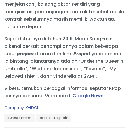
menjelaskan jika sang aktor sendiri yang
menginisiasi perpanjangan kontrak tersebut meski
kontrak sebelumnya masih memiliki waktu satu
tahun ke depan.
Sejak debutnya di tahun 2019, Moon Sang-min
dikenal berkait penampilannya dalam beberapa
judul
project
drama dan film.
Project
yang pernah
ia bintangi diantaranya adalah “Under the Queen’s
Umbrella”, “Wedding Impossible”, “Pavane”, “My
Beloved Thief”, dan “Cinderella at 2AM”.
Vibers, temukan berbagai informasi seputar KPop
lainnya bersama Vibrance di
Google News
.
C
Company
,
K-IDOL
a
T
t
awesome ent
moon sang min
a
e
g
g