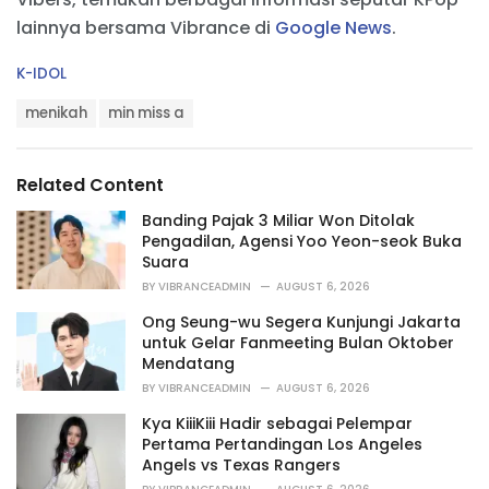
lainnya bersama Vibrance di
Google News
.
C
K-IDOL
a
T
t
menikah
min miss a
a
e
g
g
s
o
Related Content
:
r
i
Banding Pajak 3 Miliar Won Ditolak
e
Pengadilan, Agensi Yoo Yeon-seok Buka
s
Suara
:
BY
VIBRANCEADMIN
AUGUST 6, 2026
Ong Seung-wu Segera Kunjungi Jakarta
untuk Gelar Fanmeeting Bulan Oktober
Mendatang
BY
VIBRANCEADMIN
AUGUST 6, 2026
Kya KiiiKiii Hadir sebagai Pelempar
Pertama Pertandingan Los Angeles
Angels vs Texas Rangers