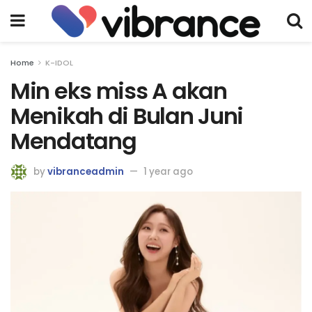
Home
K-IDOL
Min eks miss A akan
Menikah di Bulan Juni
Mendatang
by
vibranceadmin
1 year ago