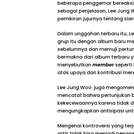
beberapa penggemar bereaksi n
sebagai penjelasan, Lee Jung 
pemikiran jujurnya tentang sia
Dalam unggahan terbaru itu,
grup itu dengan album baru me
sebelumnya dan memuji pertumb
bermakna dari album terbaru yan
menyebutkan
member
seperti
atas upaya dan kontribusi mer
Lee Jung Woo juga mengoment
mencatat bahwa pertunjukan b
kekecewaannya karena tidak da
mengungkapkan antisipasi unt
Mengenai kontroversi yang ter
artis tidak bisa menjadi pengge