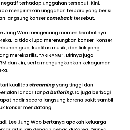
egatif terhadap unggahan tersebut. Kini,
Woo mengirimkan unggahan terbaru yang berisi
ran langsung konser
comeback
tersebut.
 Lee Jung Woo mengenang momen kembalinya
reka. Ia tidak lupa merenungkan konser-konser
uhan grup, kualitas musik, dan lirik yang
g mereka rilis, “ARIRANG”. Dirinya juga
 RM dan Jin, serta mengungkapkan kekaguman
eka.
ari kualitas
streaming
yang tinggi dan
erjalan lancar tanpa
buffering
. Ia juga berbagi
pat hadir secara langsung karena sakit sambil
uk konser mendatang.
jadi, Lee Jung Woo bertanya apakah keluarga
mar artis lain dengan bebas di Korea. Dirinya