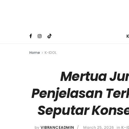
Home
K-IDOL
Mertua Jun
Penjelasan Te
Seputar Kons
by
VIBRANCEADMIN
March 25, 2026
in
K-I