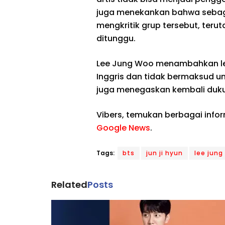
juga menekankan bahwa sebaga
mengkritik grup tersebut, teru
ditunggu.
Lee Jung Woo menambahkan lebi
Inggris dan tidak bermaksud u
juga menegaskan kembali duku
Vibers, temukan berbagai info
Google News
.
Tags:
bts
jun ji hyun
lee jung
Related
Posts