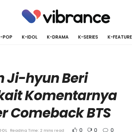
K-POP
K-IDOL
K-DRAMA
K-SERIES
K-FEATUR
 Ji-hyun Beri
rkait Komentarnya
er Comeback BTS
0
0
0
DOL
Reading Time: 2 mins read