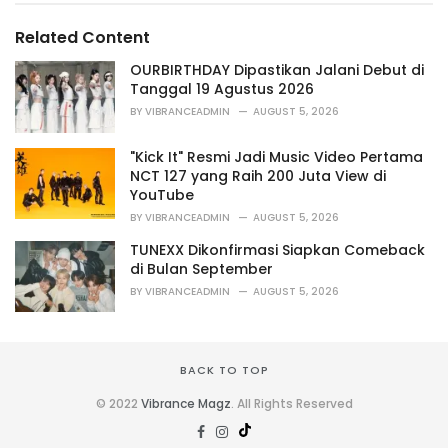
g
g
s
o
Related Content
:
r
i
OURBIRTHDAY Dipastikan Jalani Debut di
e
Tanggal 19 Agustus 2026
s
BY
VIBRANCEADMIN
AUGUST 5, 2026
:
"Kick It" Resmi Jadi Music Video Pertama
NCT 127 yang Raih 200 Juta View di
YouTube
BY
VIBRANCEADMIN
AUGUST 5, 2026
TUNEXX Dikonfirmasi Siapkan Comeback
di Bulan September
BY
VIBRANCEADMIN
AUGUST 5, 2026
BACK TO TOP
© 2022
Vibrance Magz
. All Rights Reserved