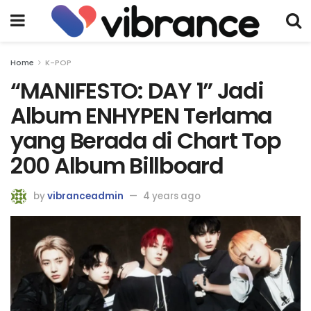
Home
K-POP
“MANIFESTO: DAY 1” Jadi
Album ENHYPEN Terlama
yang Berada di Chart Top
200 Album Billboard
by
vibranceadmin
4 years ago