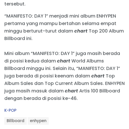
tersebut.
“MANIFESTO: DAY 1” menjadi mini album ENHYPEN
pertama yang mampu bertahan selama empat
minggu berturut-turut dalam
chart
Top 200 Album
Billboard ini.
Mini album “MANIFESTO: DAY 1” juga masih berada
di posisi kedua dalam
chart
World Albums
Billboard minggu ini. Selain itu, “MANIFESTO: DAY 1”
juga berada di posisi keenam dalam
chart
Top
Album Sales dan Top Current Album Sales. ENHYPEN
juga masih masuk dalam
chart
Artis 100 Billboard
dengan berada di posisi ke-46.
C
K-POP
a
T
t
Billboard
enhypen
a
e