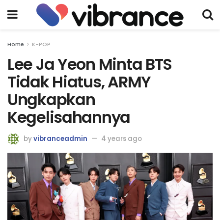
Home
K-POP
Lee Ja Yeon Minta BTS
Tidak Hiatus, ARMY
Ungkapkan
Kegelisahannya
by
vibranceadmin
4 years ago