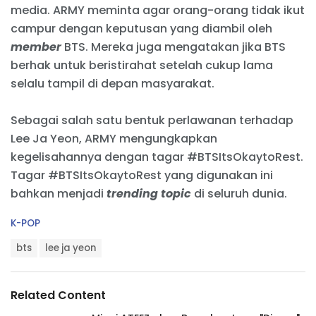
media. ARMY meminta agar orang-orang tidak ikut
campur dengan keputusan yang diambil oleh
member
BTS. Mereka juga mengatakan jika BTS
berhak untuk beristirahat setelah cukup lama
selalu tampil di depan masyarakat.
Sebagai salah satu bentuk perlawanan terhadap
Lee Ja Yeon, ARMY mengungkapkan
kegelisahannya dengan tagar #BTSItsOkaytoRest.
Tagar #BTSItsOkaytoRest yang digunakan ini
bahkan menjadi
trending topic
di seluruh dunia.
C
K-POP
a
T
t
bts
lee ja yeon
a
e
g
g
s
o
Related Content
:
r
i