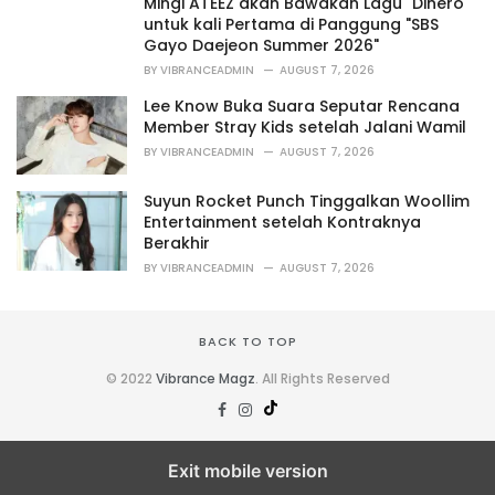
Mingi ATEEZ akan Bawakan Lagu "Dinero"
e
untuk kali Pertama di Panggung "SBS
s
Gayo Daejeon Summer 2026"
:
BY
VIBRANCEADMIN
AUGUST 7, 2026
Lee Know Buka Suara Seputar Rencana
Member Stray Kids setelah Jalani Wamil
BY
VIBRANCEADMIN
AUGUST 7, 2026
Suyun Rocket Punch Tinggalkan Woollim
Entertainment setelah Kontraknya
Berakhir
BY
VIBRANCEADMIN
AUGUST 7, 2026
BACK TO TOP
© 2022
Vibrance Magz
. All Rights Reserved
Exit mobile version